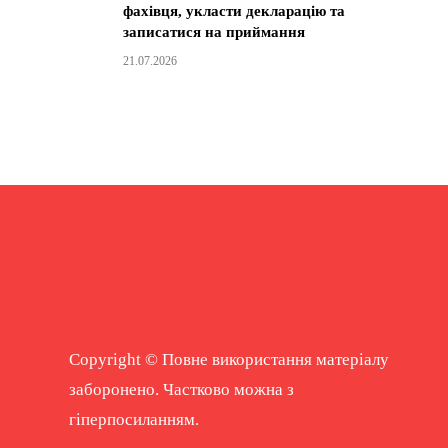
фахівця, укласти декларацію та
записатися на приймання
21.07.2026
Copyright © Повне використання матеріалу
заборонено. Частково можна з
гіперпосиланням.