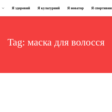
Я здоровий
Я культурний
Я новатор
Я спортивни
Tag:
маска для волосся