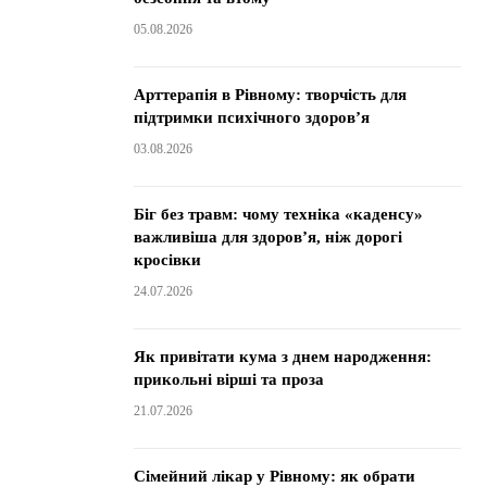
05.08.2026
Арттерапія в Рівному: творчість для
підтримки психічного здоров’я
03.08.2026
Біг без травм: чому техніка «каденсу»
важливіша для здоров’я, ніж дорогі
кросівки
24.07.2026
Як привітати кума з днем народження:
прикольні вірші та проза
21.07.2026
Сімейний лікар у Рівному: як обрати