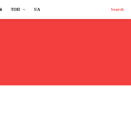
й
ТОП
UA
Search