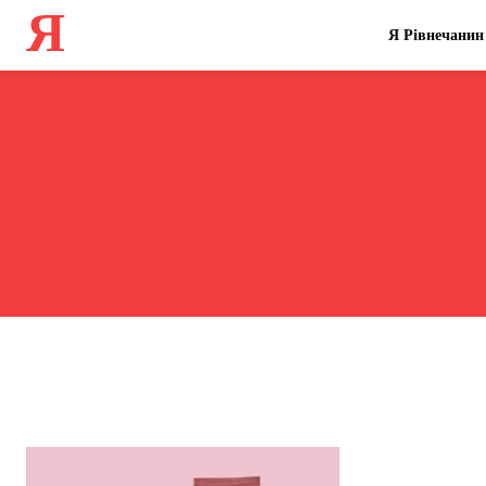
Я
Я Рівнечанин