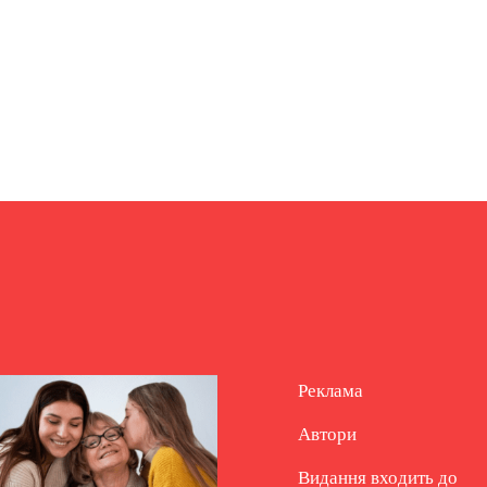
Реклама
Автори
Видання входить до