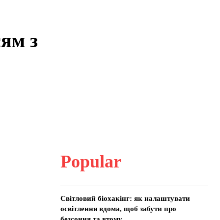
ям з
Popular
Світловий біохакінг: як налаштувати
освітлення вдома, щоб забути про
безсоння та втому