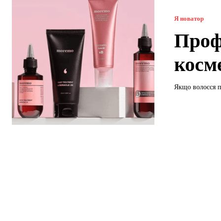
Я новатор
Проф
косм
Якщо волосся п