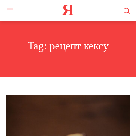
Я
Tag:
рецепт кексу