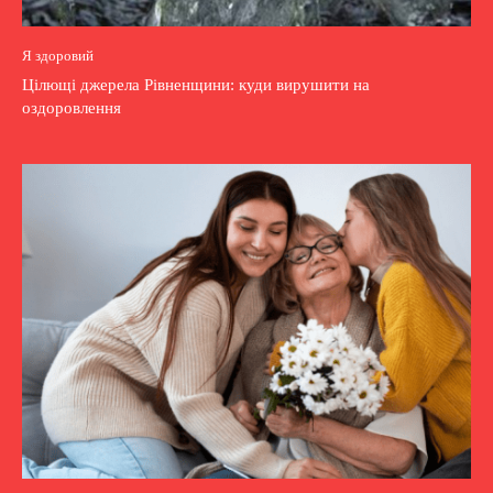
Я здоровий
Цілющі джерела Рівненщини: куди вирушити на
оздоровлення