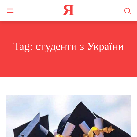
Я
Tag:
студенти з України