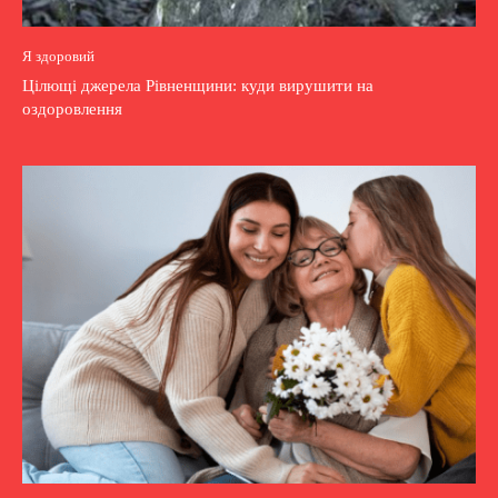
Я здоровий
Цілющі джерела Рівненщини: куди вирушити на
оздоровлення