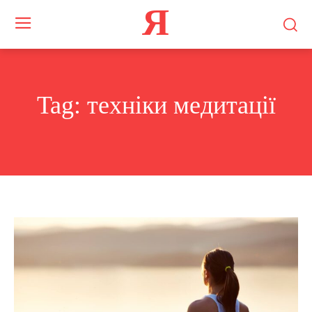
Я
Tag:
техніки медитації