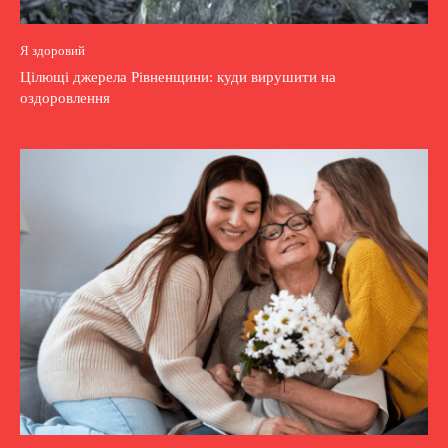
Я здоровий
Цілющі джерела Рівненщини: куди вирушити на
оздоровлення