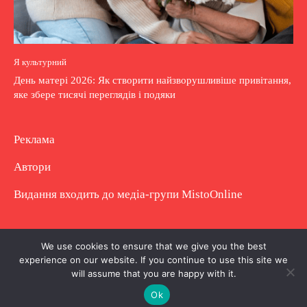
Я культурний
День матері 2026: Як створити найзворушливіше привітання,
яке збере тисячі переглядів і подяки
Реклама
Автори
Видання входить до медіа-групи
MistoOnline
Copyright © Повне використання матеріалу
We use cookies to ensure that we give you the best
experience on our website. If you continue to use this site we
заборонено. Частково можна з гіперпосиланням.
will assume that you are happy with it.
Ok