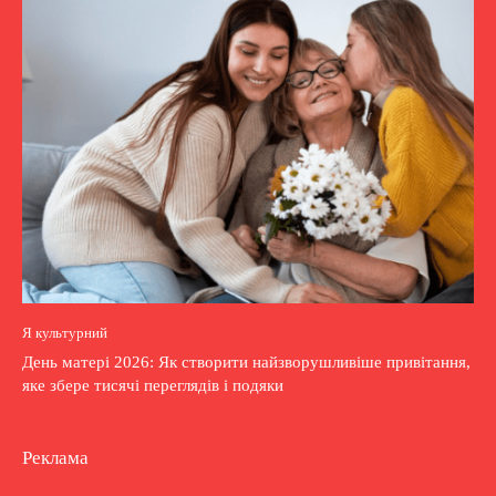
Я культурний
День матері 2026: Як створити найзворушливіше привітання,
яке збере тисячі переглядів і подяки
Реклама