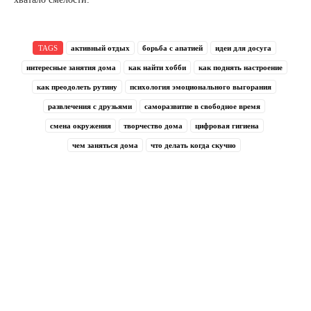
TAGS
активный отдых
борьба с апатией
идеи для досуга
интересные занятия дома
как найти хобби
как поднять настроение
как преодолеть рутину
психология эмоционального выгорания
развлечения с друзьями
саморазвитие в свободное время
смена окружения
творчество дома
цифровая гигиена
чем заняться дома
что делать когда скучно