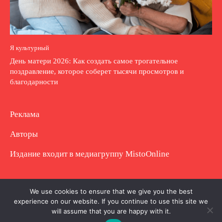
Я культурный
День матери 2026: Как создать самое трогательное
поздравление, которое соберет тысячи просмотров и
благодарности
Реклама
Авторы
Издание входит в медиагруппу
MistoOnline
Copyright © Полное использование материала
We use cookies to ensure that we give you the best
experience on our website. If you continue to use this site we
запрещено. Частично разрешено с гиперссылкой.
will assume that you are happy with it.