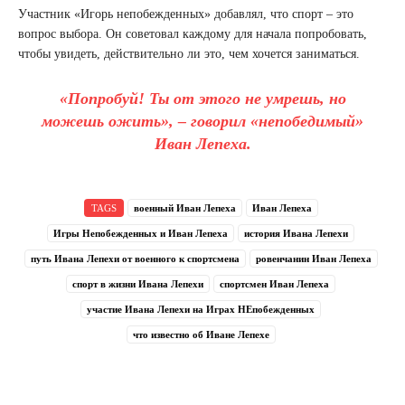
Участник «Игорь непобежденных» добавлял, что спорт – это
вопрос выбора. Он советовал каждому для начала попробовать,
чтобы увидеть, действительно ли это, чем хочется заниматься.
«Попробуй! Ты от этого не умрешь, но
можешь ожить», – говорил «непобедимый»
Иван Лепеха.
TAGS
военный Иван Лепеха
Иван Лепеха
Игры Непобежденных и Иван Лепеха
история Ивана Лепехи
путь Ивана Лепехи от военного к спортсмена
ровенчанин Иван Лепеха
спорт в жизни Ивана Лепехи
спортсмен Иван Лепеха
участие Ивана Лепехи на Играх НЕпобежденных
что известно об Иване Лепехе