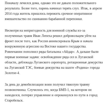
Поначалу лечился дома, однако это не давало положительного
результата. Более того, парень начинал терять слух. Итак, в апреле
2014 года житель пришлось пережить срочное оперативное
вмешательство по сшиванию барабанной перепонки.
Несмотря на непригодность для военной службы из-за
полученных травм Иван Лепеха решил добровольцем уйти на
фронт после того, как Россия аннексировала Крым и начала
вооруженную агрессию на Востоке нашего государства.
Ровенчанин пополнил ряды батальона «Айдар». А дальше были
первые военные задачи: освобождение ряда сел в Луганской
области, деблокада Луганского аэропорта, ротационные дежурства
на Луганской ТЭС, боевые дежурства на шахте «Родина» города
Золотое-4.
За день до демобилизации воин получил тяжелую травму
позвоночника. Случилось это, когда БМП-1, на котором он
находился, потерял управление и опрокинулся по пути в город
Старобельск.