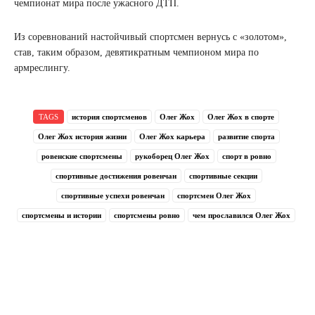
чемпионат мира после ужасного ДТП.
Из соревнований настойчивый спортсмен вернусь с «золотом»,
став, таким образом, девятикратным чемпионом мира по
армреслингу.
TAGS
история спортсменов
Олег Жох
Олег Жох в спорте
Олег Жох история жизни
Олег Жох карьера
развитие спорта
ровенские спортсмены
рукоборец Олег Жох
спорт в ровно
спортивные достижения ровенчан
спортивные секции
спортивные успехи ровенчан
спортсмен Олег Жох
спортсмены и истории
спортсмены ровно
чем прославился Олег Жох