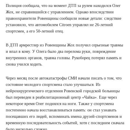
Полиция сообщала, что на момент ДТП за рулем находился Олег
Жох, не справившийся с управлением. Однако впоследствии
правоохранители Ровенщины сообщили новые детали: следствие
установило, что автомобилем Citroen управлял не 26-летний
спортсмен, а его 50-летний отец.
В ДТП армрестлер из Ровенщины Жох получил серьезные травмы
и впал в кому. У Олега было два перелома руки, повреждение
внутренних органов, травма головы. Рукоборец потерял память и
снова учился ходить.
Через месяц после автокатастрофы СМИ начали писать о том, что
состояние молодого спортсмена стало улучшаться. Из
нейрохирургического отделения Ровенской городской больницы
был переведен в реабилитационный центр «Чайка». Еще через
некоторое время Олег поднялся на ноги. Также у спортсмена
постепенно начала восстанавливаться память: он стал узнавать
посещавших его людей, вспоминать имена друзей-спортсменов и
временную последовательность событий, хотя с последним сначала
было несколько сложно.