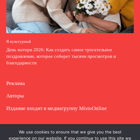
Я культурный
День матери 2026: Как создать самое трогательное
поздравление, которое соберет тысячи просмотров и
благодарности
Реклама
Авторы
Издание входит в медиагруппу
MistoOnline
Copyright © Полное использование материала
We use cookies to ensure that we give you the best
experience on our website. If you continue to use this site we
запрещено. Частично разрешено с гиперссылкой.