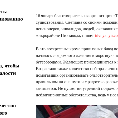
ть:
16 января благотворительная организация «
олкованию
существования. Светлана со своими помощ
пенсионеров, инвалидов, людей, оказавших
микрорайоне Пивзавода, пишет
irivnyanyn.c
В это воскресенье кроме привычных блюд в
началось с огромного желания в морозную п
бутербродами. Желающих присоединиться к в
а, чтобы
Возрастало также количество небезразличны
талости
помогавших организовывать благотворительн
правильном ли она пути и с радостью рассказ
занимается. Не пугает ни утренний подъем, 
неблагоприятные обстоятельства, ведь у не
чество
ого