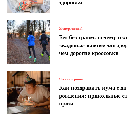
здоровья
Я спортивный
Бег без травм: почему те
«каденса» важнее для здо
чем дорогие кроссовки
Я культурный
Как поздравить кума с днем
рождения: прикольные с
проза