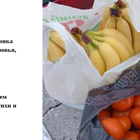
хника
ровья,
 ​​
тихи и