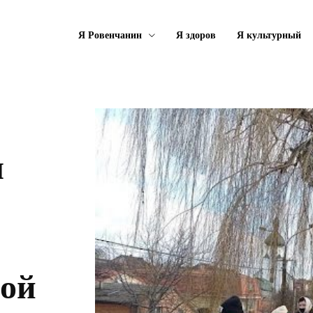
Я Ровенчанин
Я здоров
Я культурный
я
дой