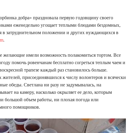
Торбинка добра» праздновала первую годовщину своего
никами еженедельно угощает теплыми блюдами бездомных,
ся в затруднительном положении и других нуждающихся в
om
.
се желающие имели возможность полакомиться тортом. Все
огоду помочь ровенчанам бесплатно согреться теплым чаем и
оскресной трапезе каждый раз становилось больше.
х жителей, присоединявшихся к числу волонтеров и всячески
ые обеды. Светлана ни разу не задумывалась, на
ывает на камеру, насколько окрыляет ее дело, которым
ни большой объем работы, ни плохая погода или
е много помощников.