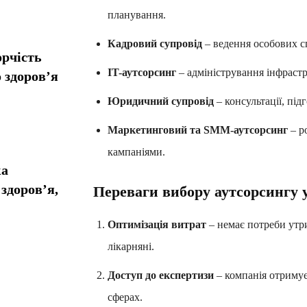
планування.
Кадровий супровід
– ведення особових сп
орчість
IT-аутсорсинг
– адміністрування інфрастр
 здоров’я
Юридичний супровід
– консультації, під
Маркетинговий та SMM-аутсорсинг
– р
кампаніями.
ка
здоров’я,
Переваги вибору аутсорсингу 
Оптимізація витрат
– немає потреби утри
лікарняні.
Доступ до експертизи
– компанія отримує
сферах.