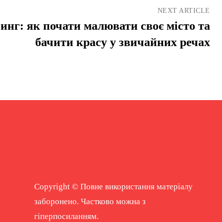
NEXT ARTICLE
инг: як почати малювати своє місто та
бачити красу у звичайних речах
Copyright © Повне використання матеріалу
заборонено. Частково можна з
гіперпосиланням.