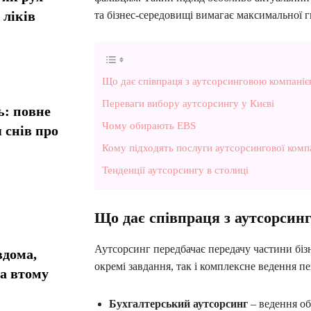
 ліків
та бізнес-середовищі вимагає максимальної г
Що дає співпраця з аутсорсинговою компані
Переваги вибору аутсорсингу у Києві
ь: повне
Чому обирають EBS
 снів про
Кому підходять послуги аутсорсингової компа
Тенденції аутсорсингу в столиці
Що дає співпраця з аутсорсин
Аутсорсинг передбачає передачу частини біз
вдома,
окремі завдання, так і комплексне ведення п
та втому
Бухгалтерський аутсорсинг
– ведення об