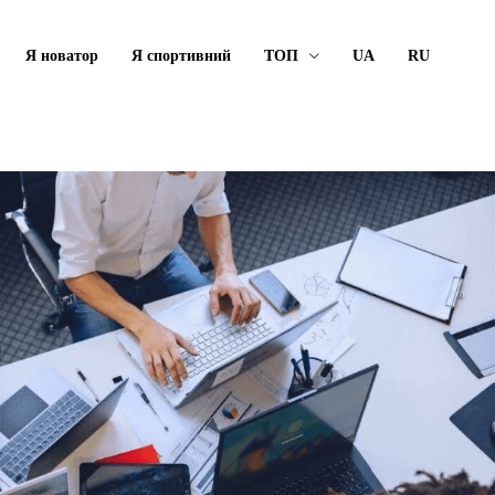
Я новатор
Я спортивний
ТОП
UA
RU