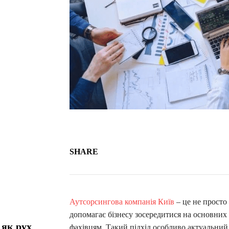
SHARE
Аутсорсингова компанія Київ
– це не просто
допомагає бізнесу зосередитися на основних
 як рух
фахівцям. Такий підхід особливо актуальний у