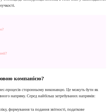
нучкості.
єю?
нії?
говою компанією?
нес-процесів сторонньому виконавцю. Це можуть бути як
евного напряму. Серед найбільш затребуваних напрямів:
ліку, формування та подання звітності, податкове