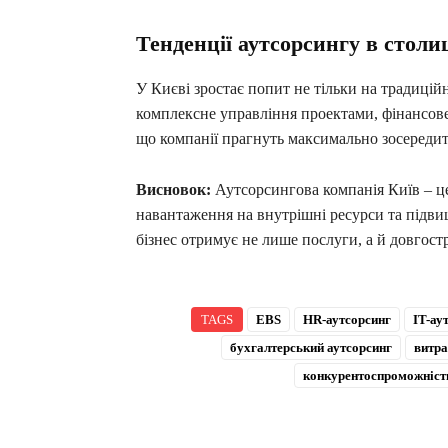
Тенденції аутсорсингу в столи
У Києві зростає попит не тільки на традицій
комплексне управління проектами, фінансове
що компанії прагнуть максимально зосередит
Висновок:
Аутсорсингова компанія Київ – ц
навантаження на внутрішні ресурси та підв
бізнес отримує не лише послуги, а й довгост
TAGS
EBS
HR-аутсорсинг
IT-ау
бухгалтерський аутсорсинг
витра
конкурентоспроможніст