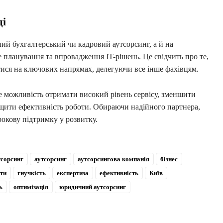
ці
ний бухгалтерський чи кадровий аутсорсинг, а й на
 планування та впровадження IT-рішень. Це свідчить про те,
ися на ключових напрямах, делегуючи все інше фахівцям.
е можливість отримати високий рівень сервісу, зменшити
ищити ефективність роботи. Обираючи надійного партнера,
рокову підтримку у розвитку.
тсорсинг
аутсорсинг
аутсорсингова компанія
бізнес
ти
гнучкість
експертиза
ефективність
Київ
ь
оптимізація
юридичний аутсорсинг