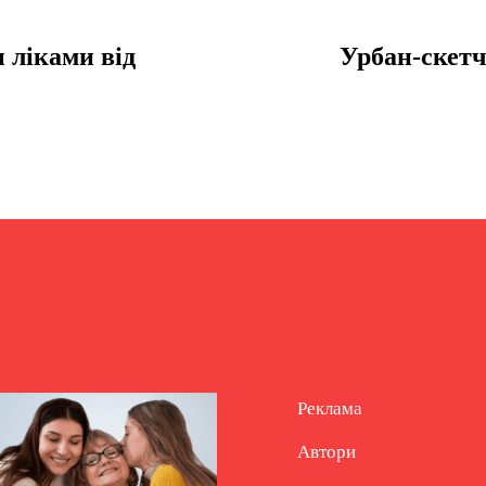
 ліками від
Урбан-скетч
Реклама
Автори