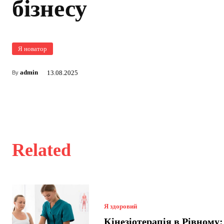
бізнесу
Я новатор
admin
13.08.2025
By
Related
Я здоровий
Кінезіотерапія в Рівному: