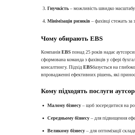
Гнучкість
– можливість швидко масштабува
Мінімізація ризиків
– фахівці стежать за
Чому обирають EBS
Компанія
EBS
понад 25 років надає аутсорсин
сформована команда з фахівців у сфері бухгал
консалтингу. Підхід
EBS
базується на глибоко
впровадженні ефективних рішень, які принос
Кому підходять послуги аутсор
Малому бізнесу
– щоб зосередитися на роз
Середньому бізнесу
– для підвищення ефе
Великому бізнесу
– для оптимізації скла