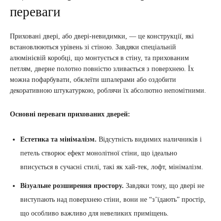
переваги
Приховані двері, або двері-невидимки, — це конструкції, які
встановлюються урівень зі стіною. Завдяки спеціальній
алюмінієвій коробці, що монтується в стіну, та прихованим
петлям, дверне полотно повністю зливається з поверхнею. Їх
можна пофарбувати, обклеїти шпалерами або оздобити
декоративною штукатуркою, роблячи їх абсолютно непомітними.
Основні переваги прихованих дверей:
Естетика та мінімалізм.
Відсутність видимих наличників і
петель створює ефект монолітної стіни, що ідеально
вписується в сучасні стилі, такі як хай-тек, лофт, мінімалізм.
Візуальне розширення простору.
Завдяки тому, що двері не
виступають над поверхнею стіни, вони не “з’їдають” простір,
що особливо важливо для невеликих приміщень.