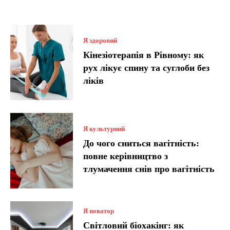
Я здоровий
Кінезіотерапія в Рівному: як
рух лікує спину та суглоби без
ліків
Я культурний
До чого сниться вагітність:
повне керівництво з
тлумачення снів про вагітність
Я новатор
Світловий біохакінг: як