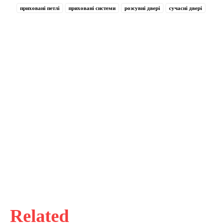
приховані петлі
приховані системи
розсувні двері
сучасні двері
Related