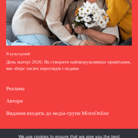
Я культурний
День матері 2026: Як створити найзворушливіше привітання,
яке збере тисячі переглядів і подяки
Реклама
Автори
Видання входить до медіа-групи
MistoOnline
Copyright © Повне використання матеріалу
We use cookies to ensure that we give you the best