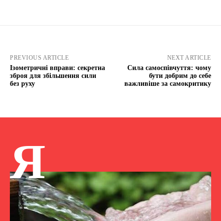
PREVIOUS ARTICLE
NEXT ARTICLE
Ізометричні вправи: секретна
Сила самоспівчуття: чому
зброя для збільшення сили
бути добрим до себе
без руху
важливіше за самокритику
Я