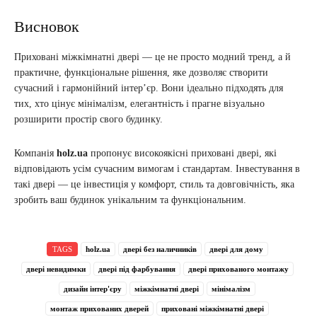
Висновок
Приховані міжкімнатні двері — це не просто модний тренд, а й
практичне, функціональне рішення, яке дозволяє створити
сучасний і гармонійний інтер’єр. Вони ідеально підходять для
тих, хто цінує мінімалізм, елегантність і прагне візуально
розширити простір свого будинку.
Компанія
holz.ua
пропонує високоякісні приховані двері, які
відповідають усім сучасним вимогам і стандартам. Інвестування в
такі двері — це інвестиція у комфорт, стиль та довговічність, яка
зробить ваш будинок унікальним та функціональним.
TAGS
holz.ua
двері без наличників
двері для дому
двері невидимки
двері під фарбування
двері прихованого монтажу
дизайн інтер'єру
міжкімнатні двері
мінімалізм
монтаж прихованих дверей
приховані міжкімнатні двері