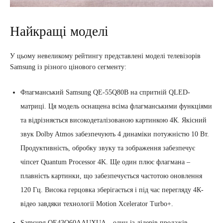
Найкращі моделі
У цьому невеликому рейтингу представлені моделі телевізорів
Samsung із різного цінового сегменту:
Флагманський Samsung QE-55Q80B на спритній QLED-
матриці. Ця модель оснащена всіма флагманськими функціями
та відрізняється високодеталізованою картинкою 4К. Якісний
звук Dolby Atmos забезпечують 4 динаміки потужністю 10 Вт.
Продуктивність, обробку звуку та зображення забезпечує
чіпсет Quantum Processor 4K. Ще один плюс флагмана –
плавність картинки, що забезпечується частотою оновлення
120 Гц. Висока герцовка зберігається і під час перегляду 4К-
відео завдяки технології Motion Xcelerator Turbo+.
Samsung QE43Q60AAUXUA – один із лідерів продажів.