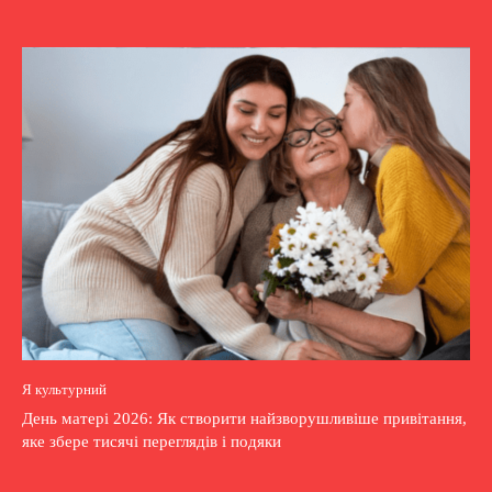
Я культурний
День матері 2026: Як створити найзворушливіше привітання,
яке збере тисячі переглядів і подяки