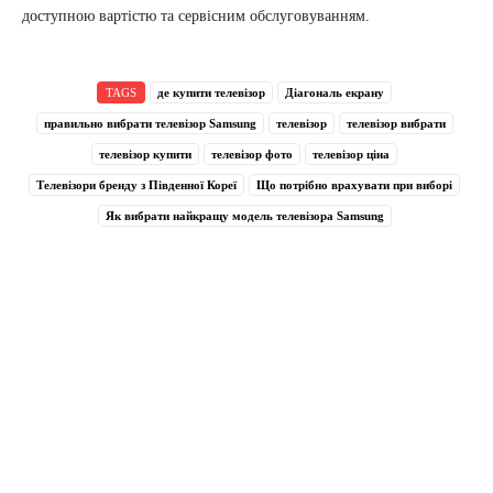
доступною вартістю та сервісним обслуговуванням.
TAGS
де купити телевізор
Діагональ екрану
правильно вибрати телевізор Samsung
телевізор
телевізор вибрати
телевізор купити
телевізор фото
телевізор ціна
Телевізори бренду з Південної Кореї
Що потрібно врахувати при виборі
Як вибрати найкращу модель телевізора Samsung