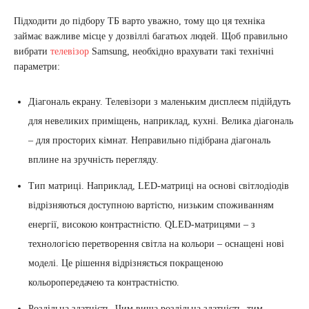
Підходити до підбору ТБ варто уважно, тому що ця техніка
займає важливе місце у дозвіллі багатьох людей. Щоб правильно
вибрати
телевізор
Samsung, необхідно врахувати такі технічні
параметри:
Діагональ екрану. Телевізори з маленьким дисплеєм підійдуть
для невеликих приміщень, наприклад, кухні. Велика діагональ
– для просторих кімнат. Неправильно підібрана діагональ
вплине на зручність перегляду.
Тип матриці. Наприклад, LED-матриці на основі світлодіодів
відрізняються доступною вартістю, низьким споживанням
енергії, високою контрастністю. QLED-матрицями – з
технологією перетворення світла на кольори – оснащені нові
моделі. Це рішення відрізняється покращеною
кольоропередачею та контрастністю.
Роздільна здатність. Чим вища роздільна здатність, тим