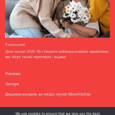
Я культурний
День матері 2026: Як створити найзворушливіше привітання,
яке збере тисячі переглядів і подяки
Реклама
Автори
Видання входить до медіа-групи
MistoOnline
Copyright © Повне використання матеріалу
We use cookies to ensure that we give you the best