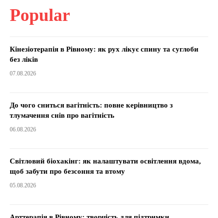
Popular
Кінезіотерапія в Рівному: як рух лікує спину та суглоби
без ліків
07.08.2026
До чого сниться вагітність: повне керівництво з
тлумачення снів про вагітність
06.08.2026
Світловий біохакінг: як налаштувати освітлення вдома,
щоб забути про безсоння та втому
05.08.2026
Арттерапія в Рівному: творчість для підтримки