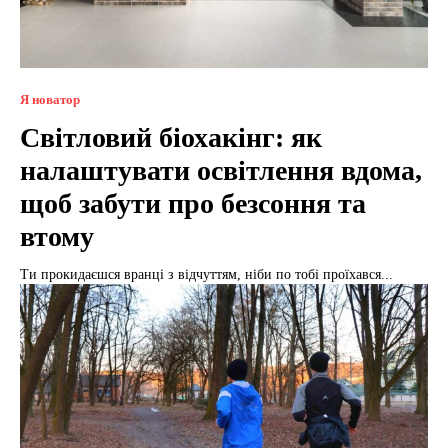
Я новатор
Світловий біохакінг: як
налаштувати освітлення вдома,
щоб забути про безсоння та
втому
Ти прокидаєшся вранці з відчуттям, ніби по тобі проїхався...