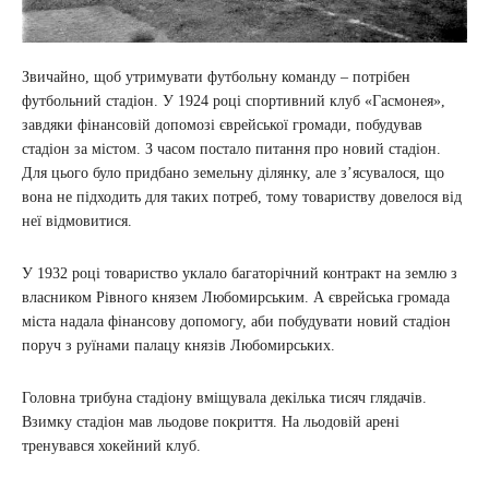
Звичайно, щоб утримувати футбольну команду – потрібен
футбольний стадіон. У 1924 році спортивний клуб «Гасмонея»,
завдяки фінансовій допомозі єврейської громади, побудував
стадіон за містом. З часом постало питання про новий стадіон.
Для цього було придбано земельну ділянку, але з’ясувалося, що
вона не підходить для таких потреб, тому товариству довелося від
неї відмовитися.
У 1932 році товариство уклало багаторічний контракт на землю з
власником Рівного князем Любомирським. А єврейська громада
міста надала фінансову допомогу, аби побудувати новий стадіон
поруч з руїнами палацу князів Любомирських.
Головна трибуна стадіону вміщувала декілька тисяч глядачів.
Взимку стадіон мав льодове покриття. На льодовій арені
тренувався хокейний клуб.