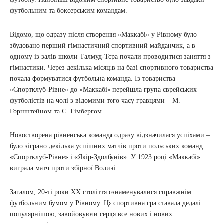
футбольним та боксерським командам.
Відомо, що одразу після створення «Маккабі» у Рівному було
збудовано перший гімнастичний спортивний майданчик, а в
одному із залів школи Талмуд-Тора почали проводитися заняття з
гімнастики. Через декілька місяців на базі спортивного товариства
почала формуватися футбольна команда. Із товариства
«Спортклуб-Рівне» до «Маккабі» перейшла група єврейських
футболістів на чолі з відомими того часу гравцями – М.
Горнштейном та С. Гімбергом.
Новостворена рівненська команда одразу відзначилася успіхами –
було зіграно декілька успішних матчів проти польських команд
«Спортклуб-Рівне» і «Якір-Здолбунів». У 1923 році «Маккабі»
виграла матч проти збірної Волині.
Загалом, 20-ті роки XX століття ознаменувалися справжнім
футбольним бумом у Рівному. Ця спортивна гра ставала дедалі
популярнішою, завойовуючи серця все нових і нових