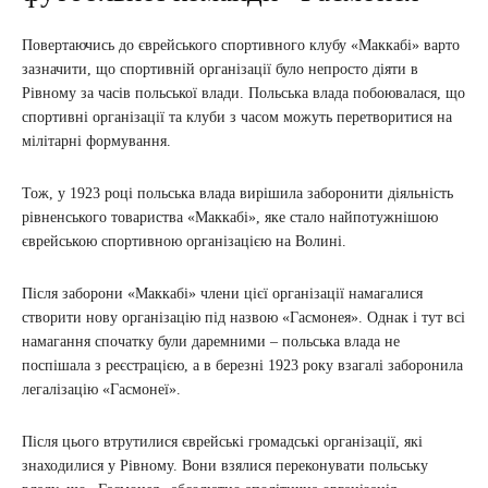
Повертаючись до єврейського спортивного клубу «Маккабі» варто
зазначити, що спортивній організації було непросто діяти в
Рівному за часів польської влади. Польська влада побоювалася, що
спортивні організації та клуби з часом можуть перетворитися на
мілітарні формування.
Тож, у 1923 році польська влада вирішила заборонити діяльність
рівненського товариства «Маккабі», яке стало найпотужнішою
єврейською спортивною організацією на Волині.
Після заборони «Маккабі» члени цієї організації намагалися
створити нову організацію під назвою «Гасмонея». Однак і тут всі
намагання спочатку були даремними – польська влада не
поспішала з реєстрацією, а в березні 1923 року взагалі заборонила
легалізацію «Гасмонеї».
Після цього втрутилися єврейські громадські організації, які
знаходилися у Рівному. Вони взялися переконувати польську