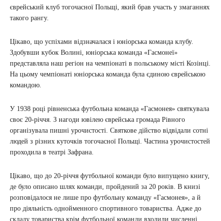
єврейський клуб тогочасної Польщі, який брав участь у змаганнях
такого рангу.
Цікаво, що успіхами відзначалася і юніорська команда клубу.
Здобувши кубок Волині, юніорська команда «Гасмонеї»
представляла наш регіон на чемпіонаті в польському місті Козінці.
На цьому чемпіонаті юніорська команда була єдиною єврейською
командою.
У 1938 році рівненська футбольна команда «Гасмонея» святкувала
своє 20-річчя. З нагоди ювілею єврейська громада Рівного
організувала пишні урочистості. Святкове дійство відвідали сотні
людей з різних куточків тогочасної Польщі. Частина урочистостей
проходила в театрі Зафрана.
Цікаво, що до 20-річчя футбольної команди було випущено книгу,
де було описано шлях команди, пройдений за 20 років. В книзі
розповідалося не лише про футбольну команду «Гасмонея», а й
про діяльність однойменного спортивного товариства. Адже до
складу товариства крім футбольної команди входили численні