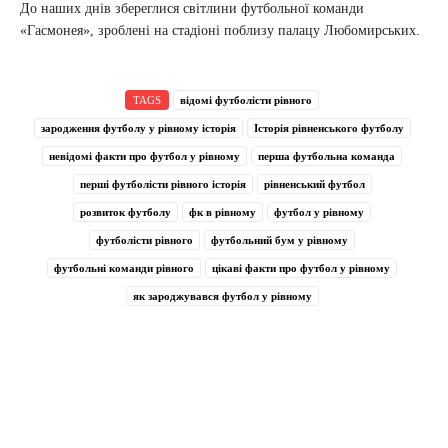
До наших днів збереглися світлини футбольної команди
«Гасмонея», зроблені на стадіоні поблизу палацу Любомирських.
TAGS
відомі футболісти рівного
зародження футболу у рівному історія
Історія рівненського футболу
невідомі факти про футбол у рівному
перша футбольна команда
перші футболісти рівного історія
рівненський футбол
розвиток футболу
фк в рівному
футбол у рівному
футболісти рівного
футбольний бум у рівному
футбольні команди рівного
цікаві факти про футбол у рівному
як зароджувався футбол у рівному