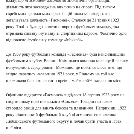
владу, що «Гасмонея» абсолютно аполітична організація,
діяльність якої зосереджена виключно на спорті. Під тиском
єврейських громадських організацій польська влада таки
легалізувала діяльність «Гасмонеї». Сталося це 31 травня 1923
року. Тоді ж було дозволено створити футбольну команду, яка
отримала співзвучну назву зі спортивним клубом. Фактично було
відновлено футбольну команду «Маккабі».
До 1939 року футбольна команда «Гасмонея» була найсильнішим
футбольним клубом Волині. Крім цього команда мала ще й велику
популярність серед рівнян. Можливо, це пояснювалося тим, що
згідно перепису населення 1931 року, у Рівному на той час
проживало близько 23 тис. євреїв – майже 56% населення міста.
Офіційне відкриття «Гасмонеї» відбулося 18 серпня 1923 року на
спортивному полі польського «Сокола». Товариство також
створило секції для занять боксом та плаванням. Наприкінці 1923
року рівненський футбольний клуб «Гасмонея» став членом
Люблінського футбольного округу й почав брати участь в іграх
цієї ліги.