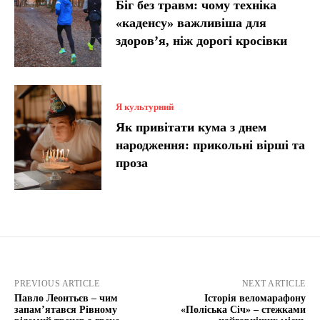
Біг без травм: чому техніка
«каденсу» важливіша для
здоров’я, ніж дорогі кросівки
Я культурний
Як привітати кума з днем
народження: прикольні вірші та
проза
PREVIOUS ARTICLE
NEXT ARTICLE
Павло Леонтьєв – чим
Історія веломарафону
запам’ятався Рівному
«Поліська Січ» – стежками