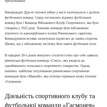
прихильників.
Напередодні Другої світової війни у місті налічувалося з десяток
футбольних команд. Серед тогочасних відомих футбольних
команд була і Команда Військового Клубу Спортивного, яка була
створена у 1922 році. Членами команди були військовики
піхотного та кавалерійського полків Рівненського гарнізону.
Командування всіляко заохочувала підлеглих до занять спортом.
Цікаво, що у військовому містечку було навіть футбольне поле.
В середині 20-х років минулого століття гучно про себе заявила
рівненська футбольна команда «Сокіл», яка входила до
однойменного польського спортивного товариства. Однак,
напевно, найбільш титулованою рівненською спортивною
командою була «Маккабі», яка пізніше отримала назву пізніше
«Гасмонея».
Діяльність спортивного клубу та
футбольної команди «Гасмонея»