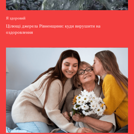
Я здоровий
Цілющі джерела Рівненщини: куди вирушити на
оздоровлення