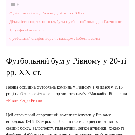
Футбольний бум у Рівному у 20-ті рр. XX ст.
Діяльність спортивного клубу та футбольної команди «Гасмонея»
Тріумфи «Гасмонеї»
Футбольний стадіон поруч з палацом Любомирських
Футбольний бум у Рівному у 20-ті
рр. XX ст.
Перша офіційна футбольна команда у Рівному з’явилася у 1918
році на базі єврейського спортивного клубу «Маккабі». Більше на
«Рівне.Ретро.Ритм».
Цей єврейський спортивний комплекс існував у Рівному
впродовж 1918-1939 років. Товариство мало ряд спортивних
секцій: боксу, велоспорту, гімнастики, легкої атлетики, хокею та
футболу. Найбільш відомим спортивне товариство було завдяки