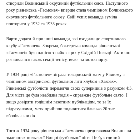
створили Волинський окружний футбольний союз. Наступного
року рівненська «Гасмонея» вперше стала чемпіоном Волинського
окружного футбольного союзу. Свій успіх команда зуміла
повторити у 1932 та 1933 роках.
Варто додати й про інші команди, які входили до спортивного
клубу «Гасмонея». Зокрема, боксерська команда рівненської
«Гасмонеї» була однією з найкращих у Східній Польщі. Активно
розвивалися також секції тенісу, вело- та мотоспорту.
У 1934 році «Гасмонея» зіграла товариський матч у Рівному з
чемпіоном австрійської футбольної ліги клубом «Хакоах».
Рівненські футболісти перемогли своїх суперників з рахунком 4:3.
Для міста це була неабияка подія – справжнє футбольне свято. І
якщо довіряти тодішнім газетним публікаціям, то за їх
підрахунками, матч прийшло подивитися близько 20 тис.
вболівальників.
Того ж 1934 року рівненська «Гасмонея» представляла Волинь на
змаганнях польської Вищої футбольної ліги. Це був єдиний