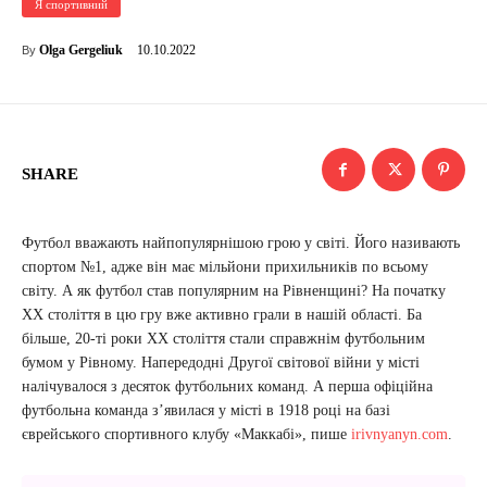
Я спортивний
10.10.2022
Olga Gergeliuk
By
SHARE
Футбол вважають найпопулярнішою грою у світі. Його називають
спортом №1, адже він має мільйони прихильників по всьому
світу. А як футбол став популярним на Рівненщині? На початку
XX століття в цю гру вже активно грали в нашій області. Ба
більше, 20-ті роки XX століття стали справжнім футбольним
бумом у Рівному. Напередодні Другої світової війни у місті
налічувалося з десяток футбольних команд. А перша офіційна
футбольна команда з’явилася у місті в 1918 році на базі
єврейського спортивного клубу «Маккабі», пише
irivnyanyn.com
.