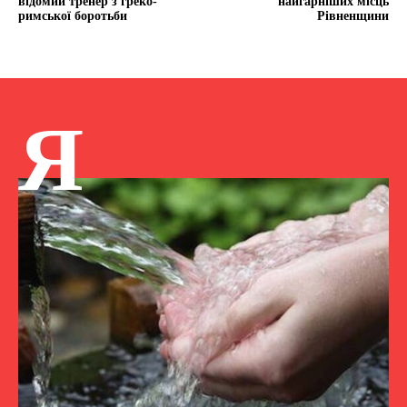
відомий тренер з греко-
найгарніших місць
римської боротьби
Рівненщини
Я