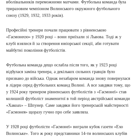
вболівальників переможними матчами. Футбольна команда була
триразовим чемпіоном Волинського окружного футбольного
союзу (1929, 1932, 1933 років).
Професійні тренери почали працювати з рівненською
«Гасмонеєю» у 1920 році – вони приїхали зі Львова. Тоді ж у
клубі взялися й за створення юніорської секції, аби готувати
майбутні покоління футболістів.
Футбольна команда дещо ослабла після того, як у 1923 році
відбулася заміна тренера, а декількох сильних гравців було
призвано до війська. Однак незабаром команда знову повернулася
в лідери серед футбольних команд Волині. А все завдяки тому, що
у 1924 року тренером рівненських футболістів з «Гасмонеї» став
колишній футболіст знаменитої в той період австрійської команди
«Хакоах» – Шпунер. Саме завдяки його тренерській майстерності
«Гасмонея» щоразу гучно про себе заявляла.
У 1928 році футболісти «Гасмонеї» виграли кубок газети «Ехо
Волинське». Того ж року представники 14-ти волинських клубів