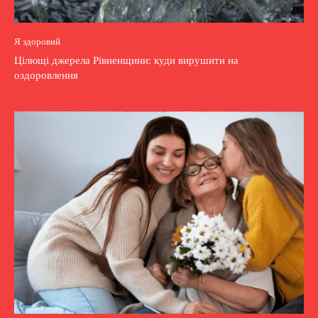
Я здоровий
Цілющі джерела Рівненщини: куди вирушити на
оздоровлення