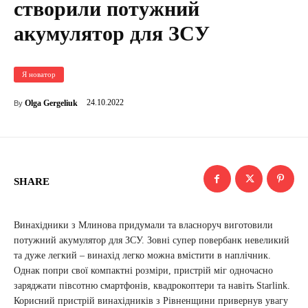
створили потужний
акумулятор для ЗСУ
Я новатор
24.10.2022
Olga Gergeliuk
By
SHARE
Винахідники з Млинова придумали та власноруч виготовили
потужний акумулятор для ЗСУ. Зовні супер повербанк невеликий
та дуже легкий – винахід легко можна вмістити в наплічник.
Однак попри свої компактні розміри, пристрій міг одночасно
заряджати півсотню смартфонів, квадрокоптери та навіть Starlink.
Корисний пристрій винахідників з Рівненщини привернув увагу