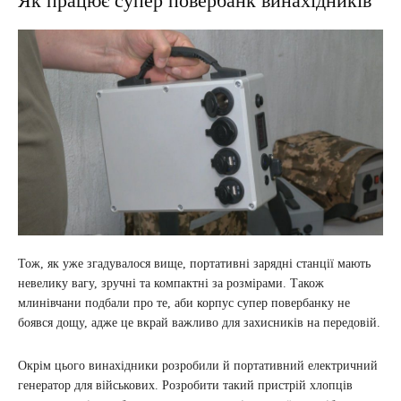
Як працює супер повербанк винахідників
Тож, як уже згадувалося вище, портативні зарядні станції мають
невелику вагу, зручні та компактні за розмірами. Також
млинівчани подбали про те, аби корпус супер повербанку не
боявся дощу, адже це вкрай важливо для захисників на передовій.
Окрім цього винахідники розробили й портативний електричний
генератор для військових. Розробити такий пристрій хлопців