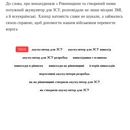
До слова, про винахідників з Рівненщини та створений ними
потужний акумулятор для ЗСУ, розповідали не лише місцеві ЗМІ,
а й всеукраїнські. Хлопці натомість слави не шукали, а займались
своєю справою, щоб допомогти нашим військовим перемогти
ворога.
TAGS
акумулятор для ЗСУ
акумулятор для ЗСУ винахід
акумулятор для ЗСУ розробка
винахідники з млинова
винаходи в рівному
винаходи на рівненщині
історія винаходів
портативні акумулятори розробка
як на рівненщині створили акумулятор для ЗСУ
як створили акумулятор для ЗСУ