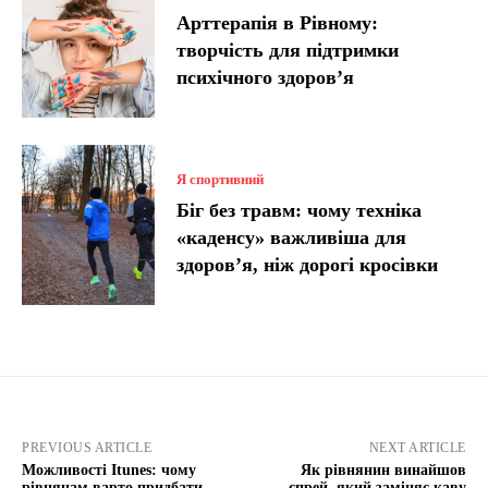
Арттерапія в Рівному:
творчість для підтримки
психічного здоров’я
Я спортивний
Біг без травм: чому техніка
«каденсу» важливіша для
здоров’я, ніж дорогі кросівки
PREVIOUS ARTICLE
NEXT ARTICLE
Можливості Itunes: чому
Як рівнянин винайшов
рівнянам варто придбати
спрей, який заміняє каву