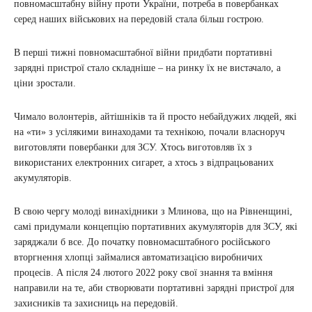
повномасштабну війну проти України, потреба в повербанках
серед наших військових на передовій стала більш гострою.
В перші тижні повномасштабної війни придбати портативні
зарядні пристрої стало складніше – на ринку їх не вистачало, а
ціни зростали.
Чимало волонтерів, айтішніків та й просто небайдужих людей, які
на «ти» з усілякими винаходами та технікою, почали власноруч
виготовляти повербанки для ЗСУ. Хтось виготовляв їх з
використаних електронних сигарет, а хтось з відпрацьованих
акумуляторів.
В свою чергу молоді винахідники з Млинова, що на Рівненщині,
самі придумали концепцію портативних акумуляторів для ЗСУ, які
заряджали б все. До початку повномасштабного російського
вторгнення хлопці займалися автоматизацією виробничих
процесів. А після 24 лютого 2022 року свої знання та вміння
направили на те, аби створювати портативні зарядні пристрої для
захисників та захисниць на передовій.