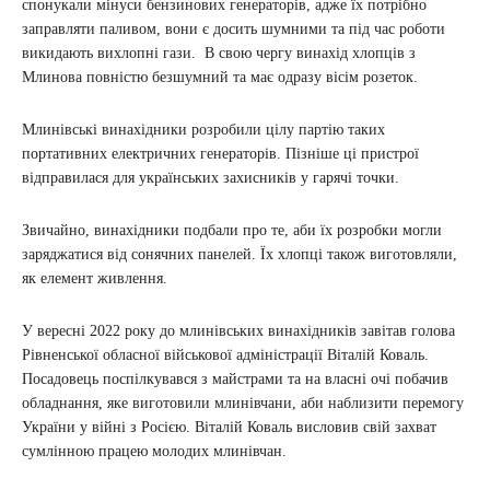
спонукали мінуси бензинових генераторів, адже їх потрібно
заправляти паливом, вони є досить шумними та під час роботи
викидають вихлопні гази. В свою чергу винахід хлопців з
Млинова повністю безшумний та має одразу вісім розеток.
Млинівські винахідники розробили цілу партію таких
портативних електричних генераторів. Пізніше ці пристрої
відправилася для українських захисників у гарячі точки.
Звичайно, винахідники подбали про те, аби їх розробки могли
заряджатися від сонячних панелей. Їх хлопці також виготовляли,
як елемент живлення.
У вересні 2022 року до млинівських винахідників завітав голова
Рівненської обласної військової адміністрації Віталій Коваль.
Посадовець поспілкувався з майстрами та на власні очі побачив
обладнання, яке виготовили млинівчани, аби наблизити перемогу
України у війні з Росією. Віталій Коваль висловив свій захват
сумлінною працею молодих млинівчан.