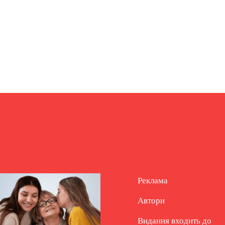
Реклама
Автори
Видання входить до