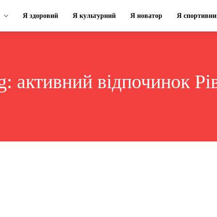
Я здоровий
Я культурний
Я новатор
Я спортивни
g:
активний відпочинок Рі