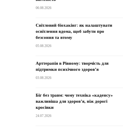
06.08.2026
Світловий біохакінг: як налаштувати
освітлення вдома, щоб забути про
безсоння та втому
05.08.2026
Арттерапія в Рівному: творчість для
підтримки психічного здоров’я
03.08.2026
Біг без травм: чому техніка «каденсу»
важливіша для здоров’я, ніж дорогі
кросівки
24.07.2026