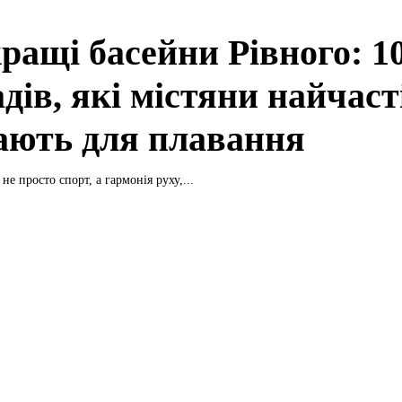
ращі басейни Рівного: 1
дів, які містяни найчас
ають для плавання
е просто спорт, а гармонія руху,...