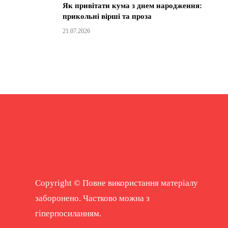
Як привітати кума з днем народження:
прикольні вірші та проза
21.07.2026
Copyright © Повне використання матеріалу
заборонено. Частково можна з
гіперпосиланням.