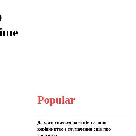
0
тіше
Popular
До чого сниться вагітність: повне
керівництво з тлумачення снів про
вагітність