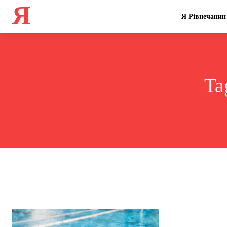
Я
Я Рівнечанин
Ta