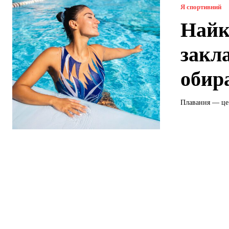
Я спортивний
Найк
закла
обир
Плавання — це н