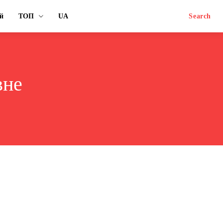
й
ТОП
UA
Search
вне