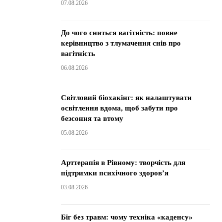
07.08.2026
До чого сниться вагітність: повне
керівництво з тлумачення снів про
вагітність
06.08.2026
Світловий біохакінг: як налаштувати
освітлення вдома, щоб забути про
безсоння та втому
05.08.2026
Арттерапія в Рівному: творчість для
підтримки психічного здоров’я
03.08.2026
Біг без травм: чому техніка «каденсу»