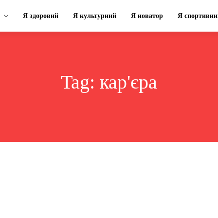
Я здоровий
Я культурний
Я новатор
Я спортивни
Tag:
кар'єра