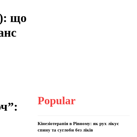
): що
анс
Popular
ч”:
Кінезіотерапія в Рівному: як рух лікує
спину та суглоби без ліків
и