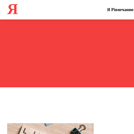
Я
Я Рівнечанин