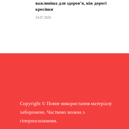
важливіша для здоров’я, ніж дорогі
кросівки
24.07.2026
Copyright © Повне використання матеріалу
заборонено. Частково можна з
гіперпосиланням.