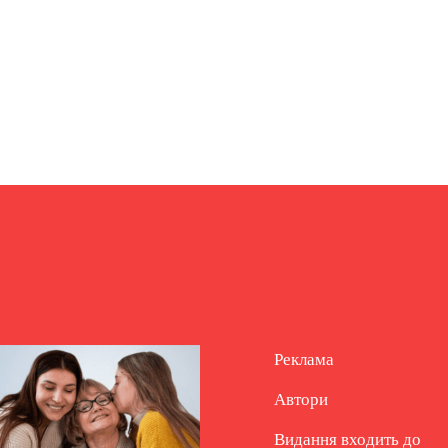
Реклама
Автори
Видання входить до