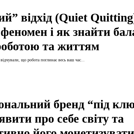
й” відхід (Quiet Quitting
 феномен і як знайти бал
роботою та життям
відчували, що робота поглинає весь ваш час...
ональний бренд “під клю
явити про себе світу та
тивно його монетизуват