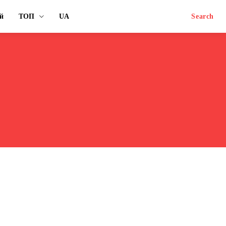
й
ТОП
UA
Search