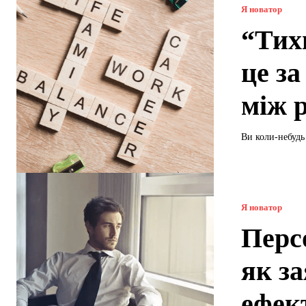
Я новатор
“Тихи
це за
між 
Ви коли-небудь 
Я новатор
Перс
як за
ефек