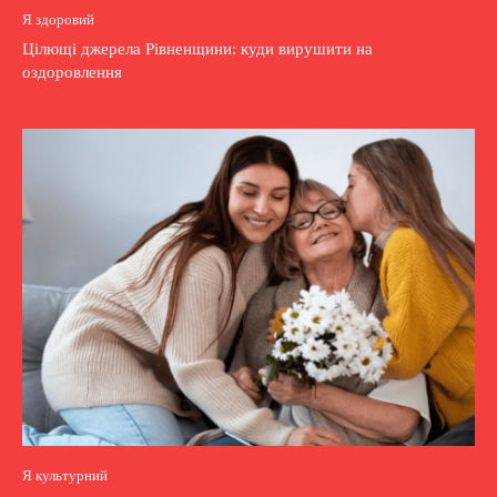
Я здоровий
Цілющі джерела Рівненщини: куди вирушити на
оздоровлення
Я культурний