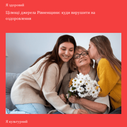
Я здоровий
Цілющі джерела Рівненщини: куди вирушити на
оздоровлення
Я культурний