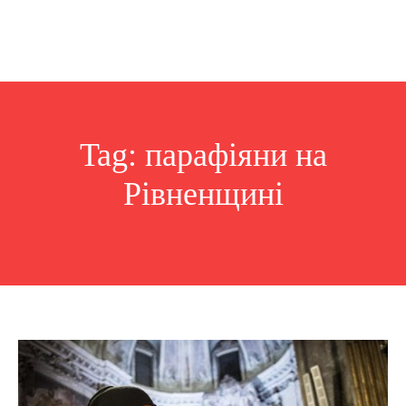
Tag:
парафіяни на
Рівненщині