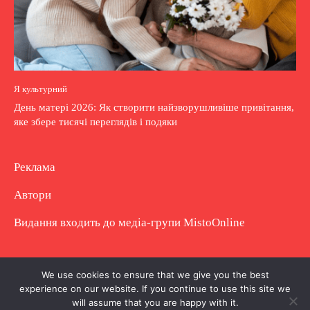
Я культурний
День матері 2026: Як створити найзворушливіше привітання,
яке збере тисячі переглядів і подяки
Реклама
Автори
Видання входить до медіа-групи
MistoOnline
Copyright © Повне використання матеріалу
We use cookies to ensure that we give you the best
experience on our website. If you continue to use this site we
заборонено. Частково можна з гіперпосиланням.
will assume that you are happy with it.