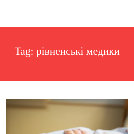
Tag:
рівненські медики