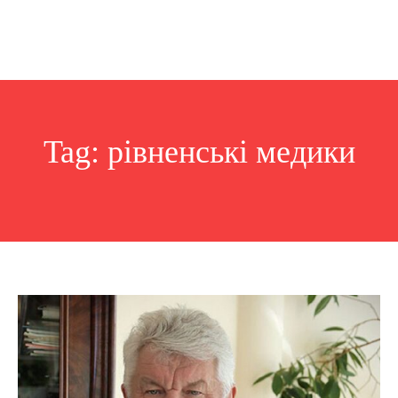
Tag:
рівненські медики