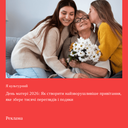
Я культурний
День матері 2026: Як створити найзворушливіше привітання,
яке збере тисячі переглядів і подяки
Реклама