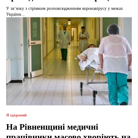
У зв‘язку з стрімким розповсюдженням коронавірусу у межах
України...
Я здоровий
На Рівненщині медичні
працівники масово хворіють на