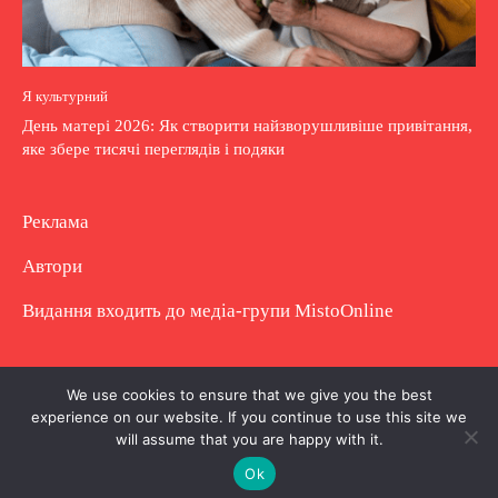
Я культурний
День матері 2026: Як створити найзворушливіше привітання,
яке збере тисячі переглядів і подяки
Реклама
Автори
Видання входить до медіа-групи
MistoOnline
Copyright © Повне використання матеріалу
We use cookies to ensure that we give you the best
experience on our website. If you continue to use this site we
заборонено. Частково можна з гіперпосиланням.
will assume that you are happy with it.
Ok
.
.
.