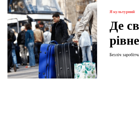
Я культурний
Де с
рівн
Безліч заробітч