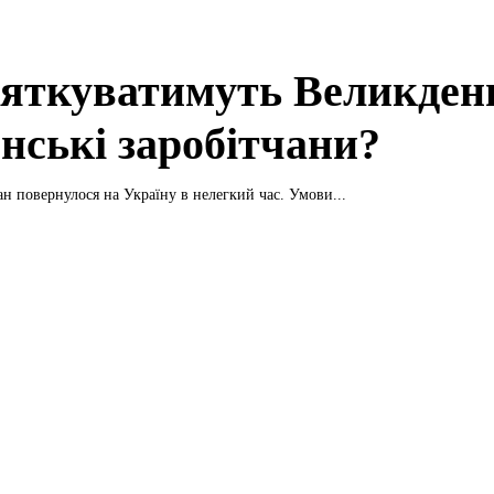
вяткуватимуть Великден
енські заробітчани?
ан повернулося на Україну в нелегкий час. Умови...