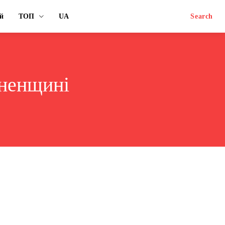
й
ТОП
UA
Search
вненщині