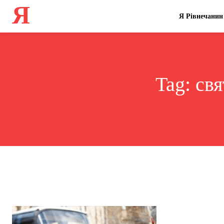
Я
Я Рівнечанин
Tag:
свя