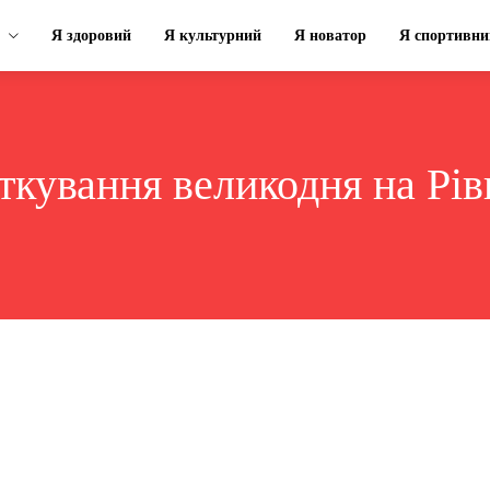
Я здоровий
Я культурний
Я новатор
Я спортивни
ткування великодня на Рі