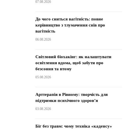
07.08.2026
До чого сниться вагітність: повне
керівництво з тлумачення снів про
вагітність
06.08.2026
Світловий біохакінг: як налаштувати
освітлення вдома, щоб забути про
безсоння та втому
05.08.2026
Арттерапія в Рівному: творчість для
підтримки психічного здоров’я
03.08.2026
Біг без травм: чому техніка «каденсу»