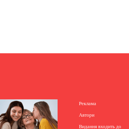
Реклама
Автори
Видання входить до