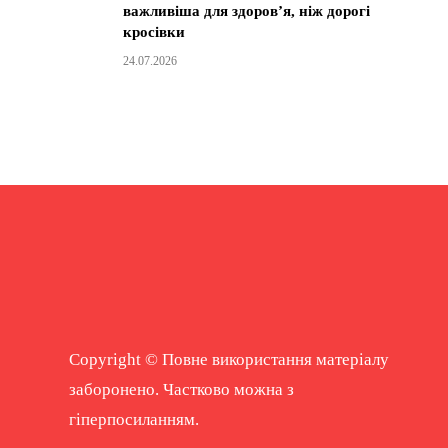
важливіша для здоров’я, ніж дорогі
кросівки
24.07.2026
Copyright © Повне використання матеріалу
заборонено. Частково можна з
гіперпосиланням.