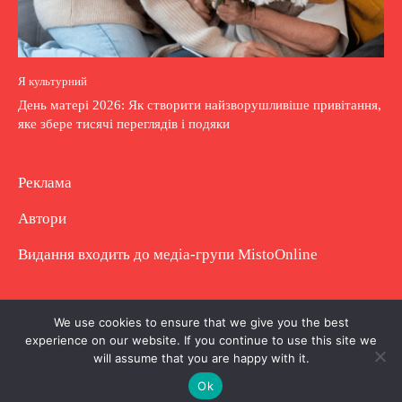
Я культурний
День матері 2026: Як створити найзворушливіше привітання,
яке збере тисячі переглядів і подяки
Реклама
Автори
Видання входить до медіа-групи
MistoOnline
Copyright © Повне використання матеріалу
We use cookies to ensure that we give you the best
experience on our website. If you continue to use this site we
заборонено. Частково можна з гіперпосиланням.
will assume that you are happy with it.
Ok