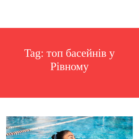
Tag:
топ басейнів у
Рівному