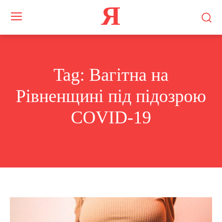
Я
Tag:
Вагітна на
Рівненщині під підозрою
COVID-19