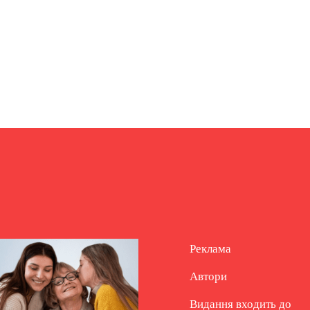
Реклама
Автори
Видання входить до