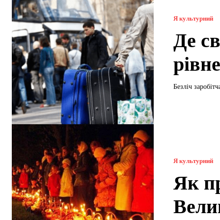
Я культурний
Де с
рівн
Безліч заробітч
Я культурний
Як п
Вели