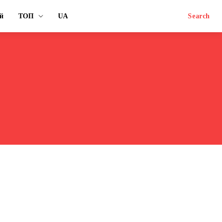
й
ТОП
UA
Search