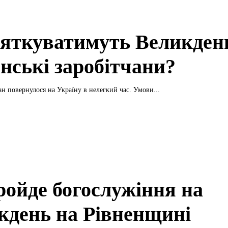
вяткуватимуть Великден
енські заробітчани?
ан повернулося на Україну в нелегкий час. Умови...
ройде богослужіння на
кдень на Рівненщині