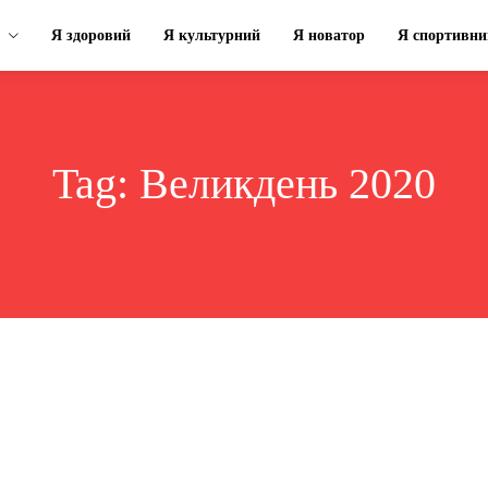
Я здоровий
Я культурний
Я новатор
Я спортивни
Tag:
Великдень 2020