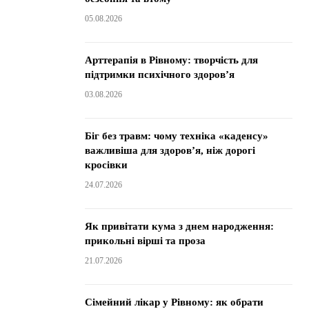
05.08.2026
Арттерапія в Рівному: творчість для
підтримки психічного здоров’я
03.08.2026
Біг без травм: чому техніка «каденсу»
важливіша для здоров’я, ніж дорогі
кросівки
24.07.2026
Як привітати кума з днем народження:
прикольні вірші та проза
21.07.2026
Сімейний лікар у Рівному: як обрати