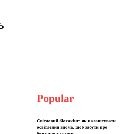
ь
Popular
Світловий біохакінг: як налаштувати
освітлення вдома, щоб забути про
безсоння та втому