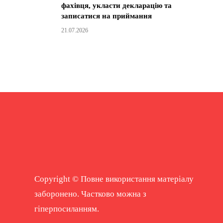
фахівця, укласти декларацію та
записатися на приймання
21.07.2026
Copyright © Повне використання матеріалу
заборонено. Частково можна з
гіперпосиланням.