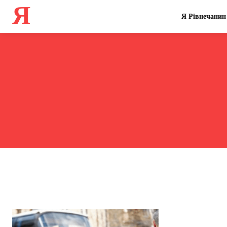
Я
Я Рівнечанин