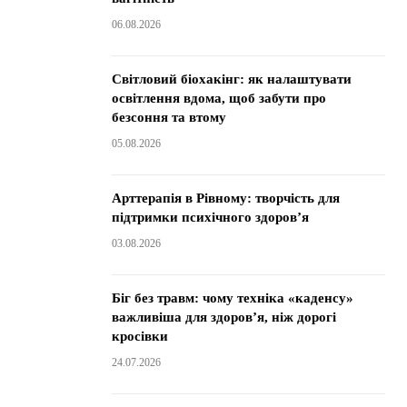
06.08.2026
Світловий біохакінг: як налаштувати
освітлення вдома, щоб забути про
безсоння та втому
05.08.2026
Арттерапія в Рівному: творчість для
підтримки психічного здоров’я
03.08.2026
Біг без травм: чому техніка «каденсу»
важливіша для здоров’я, ніж дорогі
кросівки
24.07.2026