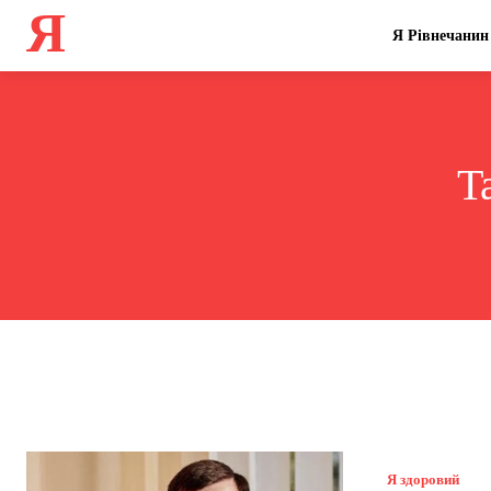
Я
Я Рівнечанин
T
Я здоровий