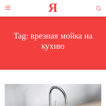
Я
Tag:
врезная мойка на
кухню