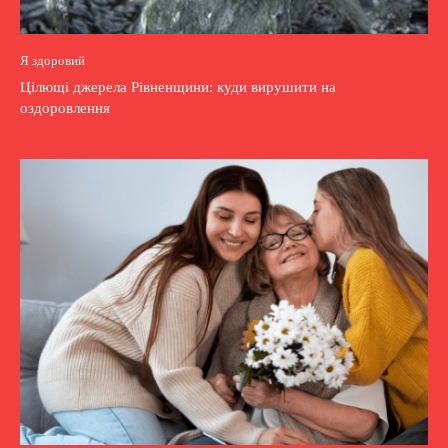
Я здоровий
Цілющі джерела Рівненщини: куди вирушити на
оздоровлення