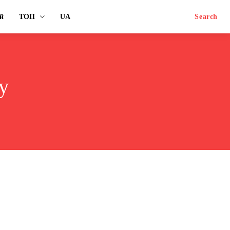
й
ТОП
UA
Search
у