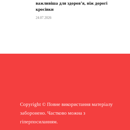
важливіша для здоров’я, ніж дорогі
кросівки
24.07.2026
Copyright © Повне використання матеріалу
заборонено. Частково можна з
гіперпосиланням.