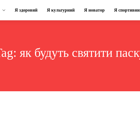
Я здоровий
Я культурний
Я новатор
Я спортивни
Tag:
як будуть святити паск