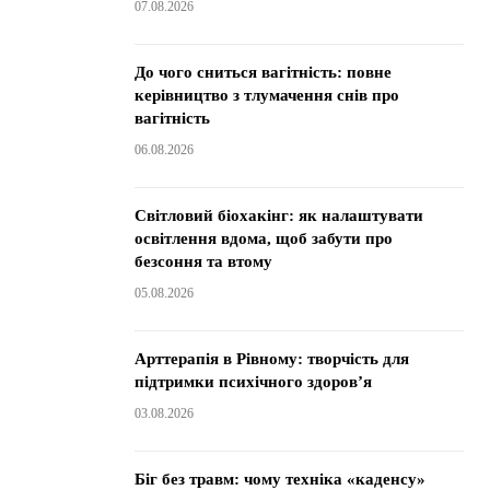
07.08.2026
До чого сниться вагітність: повне
керівництво з тлумачення снів про
вагітність
06.08.2026
Світловий біохакінг: як налаштувати
освітлення вдома, щоб забути про
безсоння та втому
05.08.2026
Арттерапія в Рівному: творчість для
підтримки психічного здоров’я
03.08.2026
Біг без травм: чому техніка «каденсу»