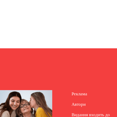
Реклама
Автори
Видання входить до