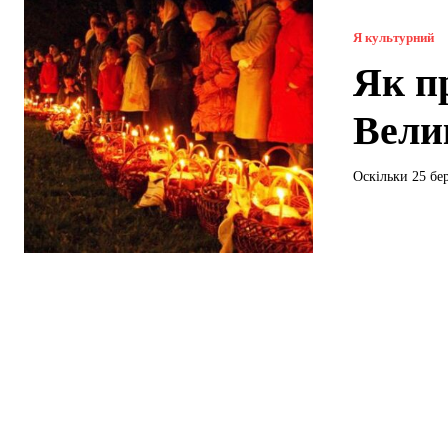
Я культурний
Як п
Вели
Оскільки 25 бе