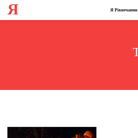
Я
Я Рівнечанин