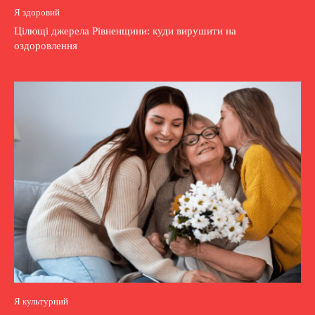
Я здоровий
Цілющі джерела Рівненщини: куди вирушити на
оздоровлення
Я культурний