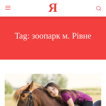
Я
Tag:
зоопарк м. Рівне