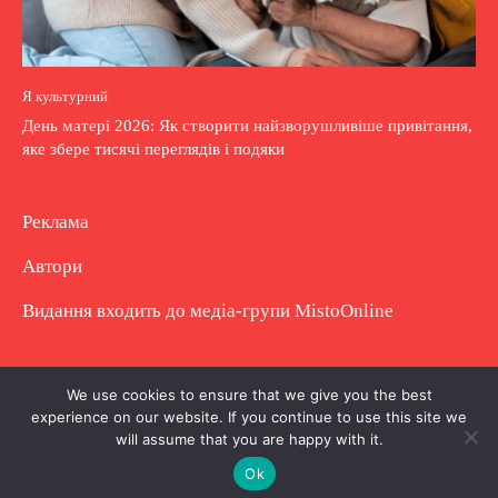
Я культурний
День матері 2026: Як створити найзворушливіше привітання,
яке збере тисячі переглядів і подяки
Реклама
Автори
Видання входить до медіа-групи
MistoOnline
Copyright © Повне використання матеріалу
We use cookies to ensure that we give you the best
experience on our website. If you continue to use this site we
заборонено. Частково можна з гіперпосиланням.
will assume that you are happy with it.
Ok
.
.
.