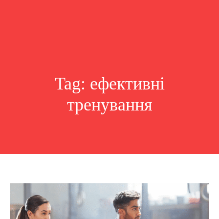
Tag:
ефективні
тренування