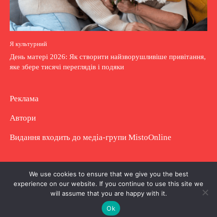
Я культурний
День матері 2026: Як створити найзворушливіше привітання,
яке збере тисячі переглядів і подяки
Реклама
Автори
Видання входить до медіа-групи
MistoOnline
Copyright © Повне використання матеріалу
We use cookies to ensure that we give you the best
experience on our website. If you continue to use this site we
заборонено. Частково можна з гіперпосиланням.
will assume that you are happy with it.
Ok