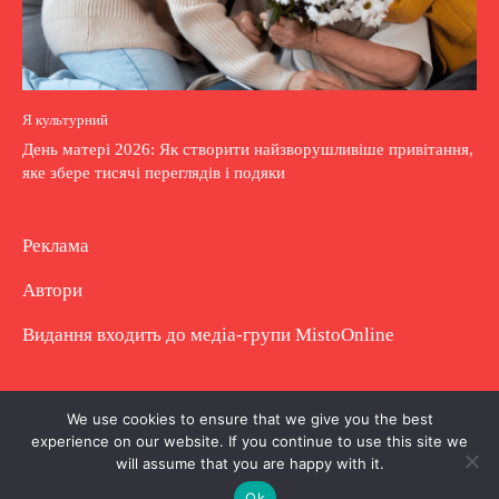
Я культурний
День матері 2026: Як створити найзворушливіше привітання,
яке збере тисячі переглядів і подяки
Реклама
Автори
Видання входить до медіа-групи
MistoOnline
Copyright © Повне використання матеріалу
We use cookies to ensure that we give you the best
experience on our website. If you continue to use this site we
заборонено. Частково можна з гіперпосиланням.
will assume that you are happy with it.
Ok