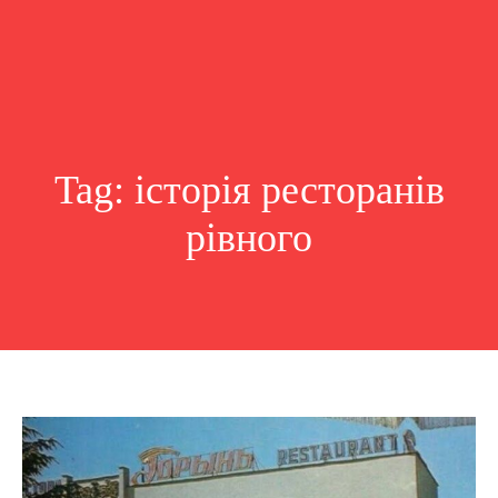
Tag:
історія ресторанів
рівного