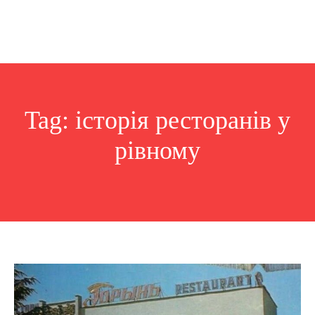
Tag:
історія ресторанів у
рівному