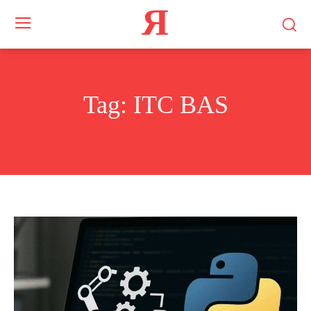
Я
Tag:
ІТС BAS