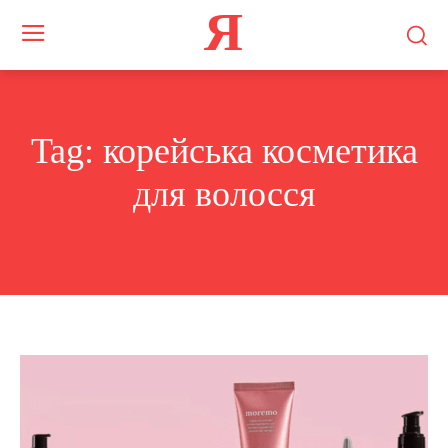
Я
Tag:
корейська косметика
для волосся