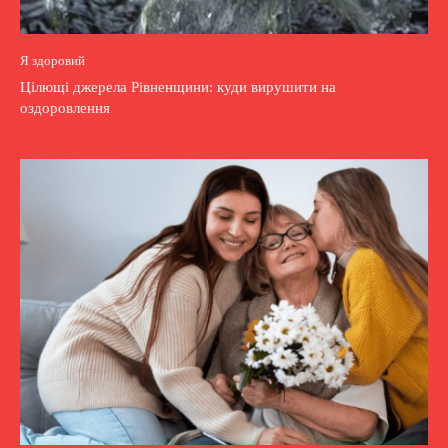
Я здоровий
Цілющі джерела Рівненщини: куди вирушити на
оздоровлення