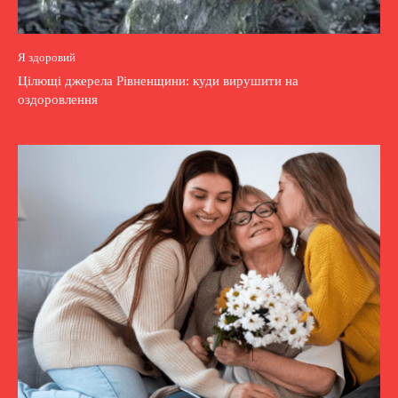
Я здоровий
Цілющі джерела Рівненщини: куди вирушити на
оздоровлення