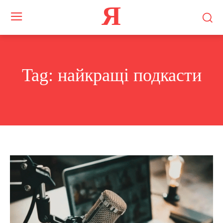
Я
Tag:
найкращі подкасти