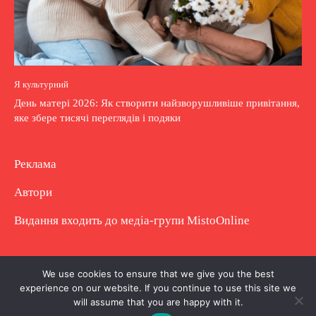
Я культурний
День матері 2026: Як створити найзворушливіше привітання,
яке збере тисячі переглядів і подяки
Реклама
Автори
Видання входить до медіа-групи
MistoOnline
Copyright © Повне використання матеріалу
We use cookies to ensure that we give you the best
experience on our website. If you continue to use this site we
заборонено. Частково можна з гіперпосиланням.
will assume that you are happy with it.