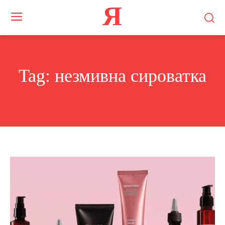
Я
Tag:
незмивна сироватка