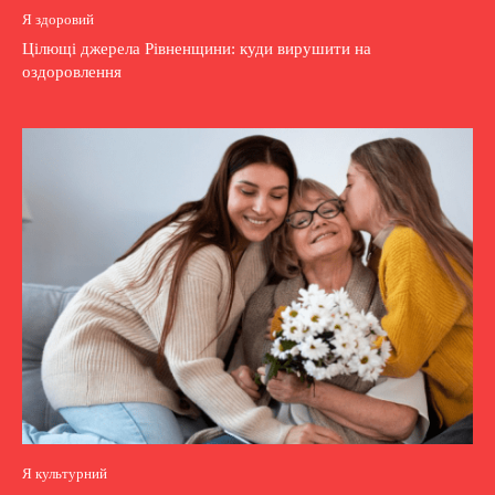
Я здоровий
Цілющі джерела Рівненщини: куди вирушити на
оздоровлення
Я культурний