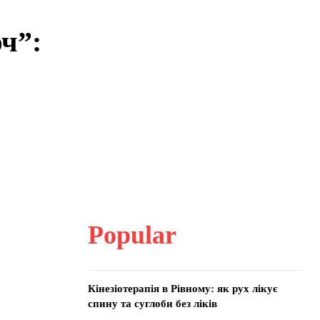
ч”:
и
Popular
Кінезіотерапія в Рівному: як рух лікує
спину та суглоби без ліків