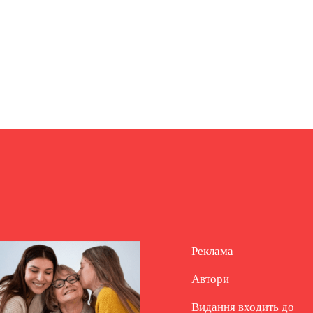
Реклама
Автори
Видання входить до