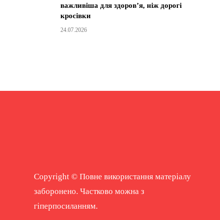
важливіша для здоров’я, ніж дорогі
кросівки
24.07.2026
Copyright © Повне використання матеріалу
заборонено. Частково можна з
гіперпосиланням.