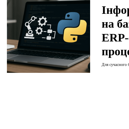
Інфо
на ба
ERP-
проц
Для сучасного 