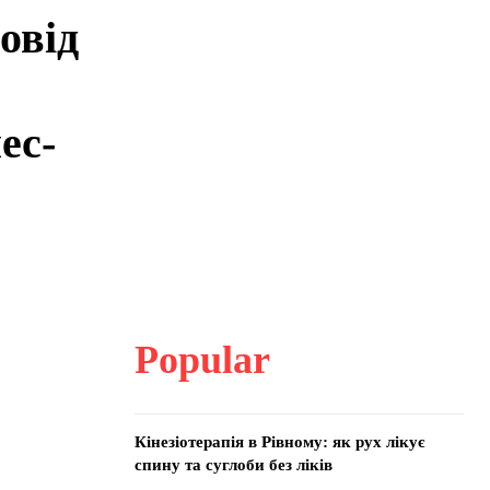
овід
ес-
Popular
Кінезіотерапія в Рівному: як рух лікує
спину та суглоби без ліків