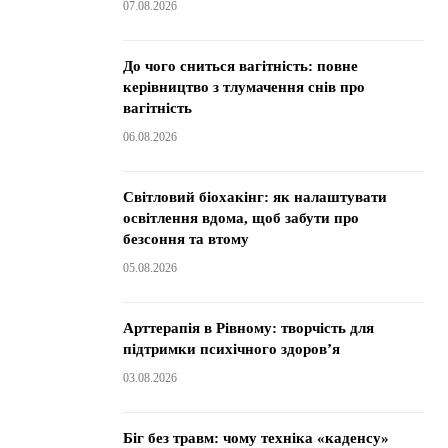
07.08.2026
До чого сниться вагітність: повне
керівництво з тлумачення снів про
вагітність
06.08.2026
Світловий біохакінг: як налаштувати
освітлення вдома, щоб забути про
безсоння та втому
05.08.2026
Арттерапія в Рівному: творчість для
підтримки психічного здоров’я
03.08.2026
Біг без травм: чому техніка «каденсу»