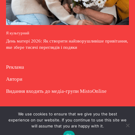
Я культурний
День матері 2026: Як створити найзворушливіше привітання,
яке збере тисячі переглядів і подяки
Реклама
Автори
Видання входить до медіа-групи
MistoOnline
Copyright © Повне використання матеріалу
We use cookies to ensure that we give you the best
experience on our website. If you continue to use this site we
заборонено. Частково можна з гіперпосиланням.
will assume that you are happy with it.