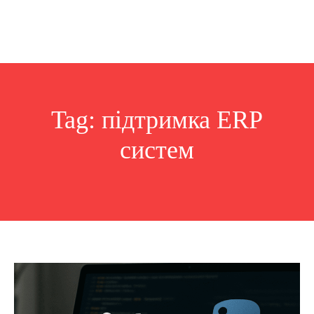
Tag:
підтримка ERP
систем