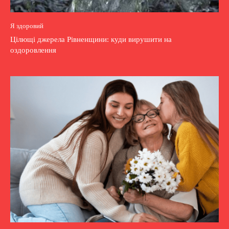
Я здоровий
Цілющі джерела Рівненщини: куди вирушити на
оздоровлення