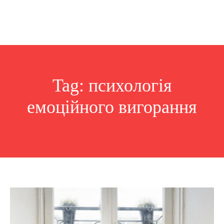
Tag:
психологія
емоційного вигорання