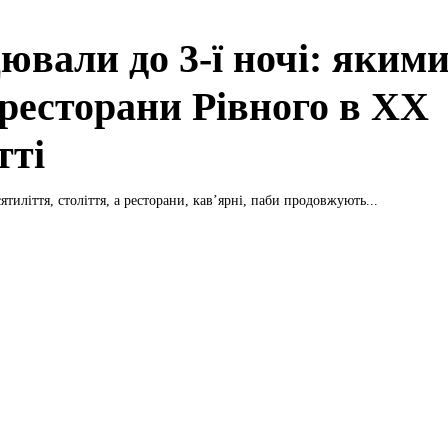
ювали до 3-ї ночі: яким
 ресторани Рівного в XX
тті
ятиліття, століття, а ресторани, кав’ярні, паби продовжують...