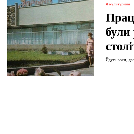
Я культурний
Прац
були
столі
Йдуть роки, дес