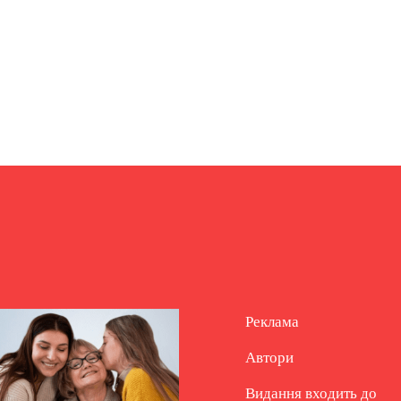
Реклама
Автори
Видання входить до