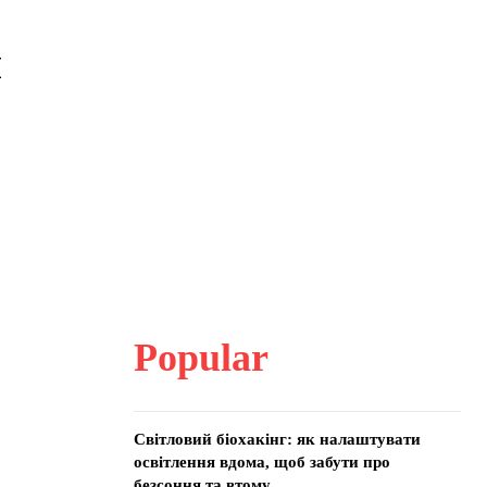
и
Popular
Світловий біохакінг: як налаштувати
освітлення вдома, щоб забути про
безсоння та втому