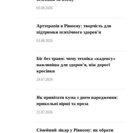
05.08.2026
Арттерапія в Рівному: творчість для
підтримки психічного здоров’я
03.08.2026
Біг без травм: чому техніка «каденсу»
важливіша для здоров’я, ніж дорогі
кросівки
24.07.2026
Як привітати кума з днем народження:
прикольні вірші та проза
21.07.2026
Сімейний лікар у Рівному: як обрати