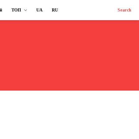
й
ТОП
UA
RU
Search