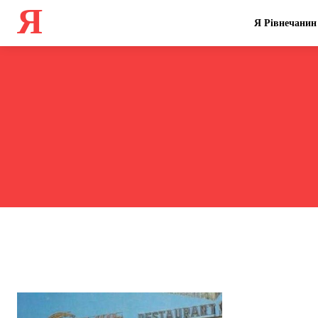
Я
Я Рівнечанин