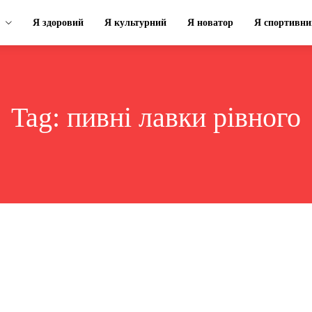
Я здоровий
Я культурний
Я новатор
Я спортивни
Tag:
пивні лавки рівного