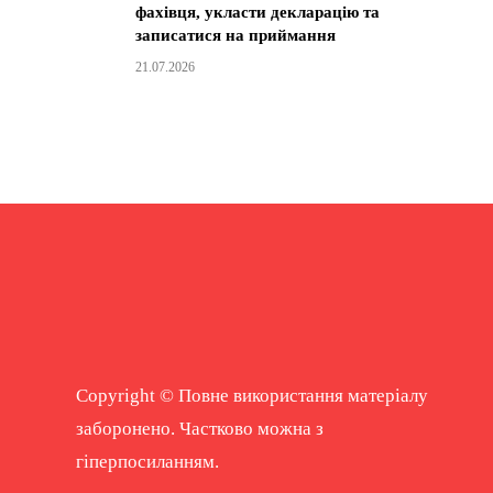
фахівця, укласти декларацію та
записатися на приймання
21.07.2026
Copyright © Повне використання матеріалу
заборонено. Частково можна з
гіперпосиланням.